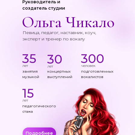
Руководитель и
создатель студии
Ольга Чикало
Певица, педагог, наставник, коуч,
эксперт и тренер по вокалу
35
300
30
лет
человек
лет
занятия
концертных
подготовленных
музыкой
выступлений
вокалистов
15
лет
педагогического
стажа
Подробнее